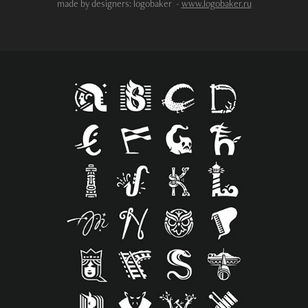
made by designers:
logobaker -
www.logobaker.ru