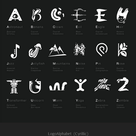
LogoAlphabet (Cyrillic)