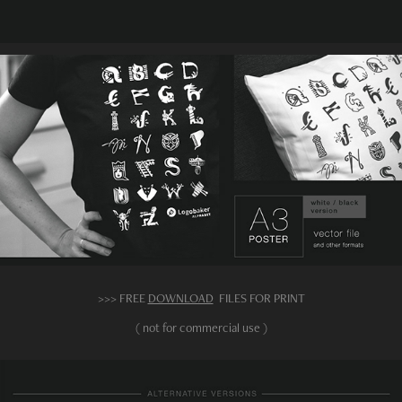
>>> FREE
DOWNLOAD
FILES FOR PRINT
( not for commercial use )