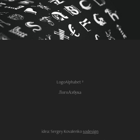
Logo
Alphabet
²
ЛогоАзбука
idea:
Sergey Kovalenko
sodesign