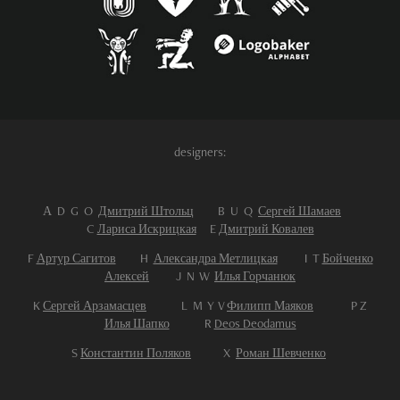
designers:
А
D
G O
Дмитрий Штольц
B
U Q
Сергей Шамаев
C
Лариса Искрицкая
E
Дмитрий Ковалев
F
Артур Сагитов
H
Александра Метлицкая
I
T
Бойченко
Алексей
J
N
W
Илья Горчанюк
K
Сергей Арзамасцев
L
M Y V
Филипп Маяков
P Z
Илья Шапко
R
Deos Deodamus
S
Константин Поляков
X
Роман Шевченко